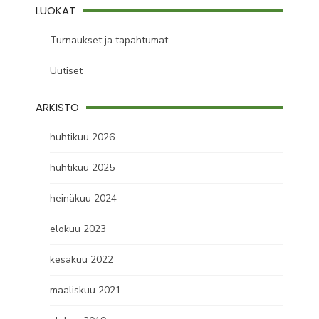
LUOKAT
Turnaukset ja tapahtumat
Uutiset
ARKISTO
huhtikuu 2026
huhtikuu 2025
heinäkuu 2024
elokuu 2023
kesäkuu 2022
maaliskuu 2021