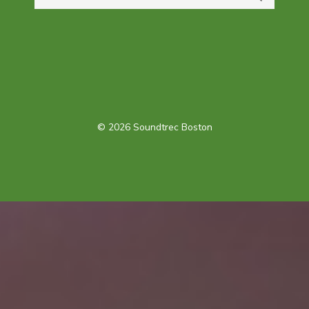
for:
© 2026 Soundtrec Boston