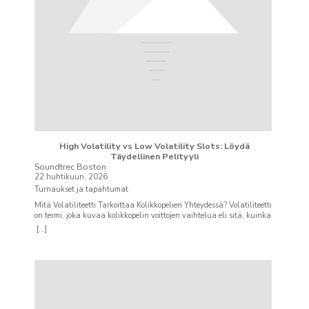
High Volatility vs Low Volatility Slots: Löydä
Parh
Täydellinen Pelityyli
Soundtrec Boston
Sound
22 huhtikuun, 2026
2 huht
Turnaukset ja tapahtumat
Turnau
Mitä Volatiliteetti Tarkoittaa Kolikkopelien Yhteydessä? Volatiliteetti
Online
on termi, joka kuvaa kolikkopelin voittojen vaihtelua eli sitä, kuinka
mahdol
usein ja kuinka suuria voittoja peli maksaa. Korkean volatiliteetin
tuntika
[...]
[...]
[…] Read More
voitto
[…] Re