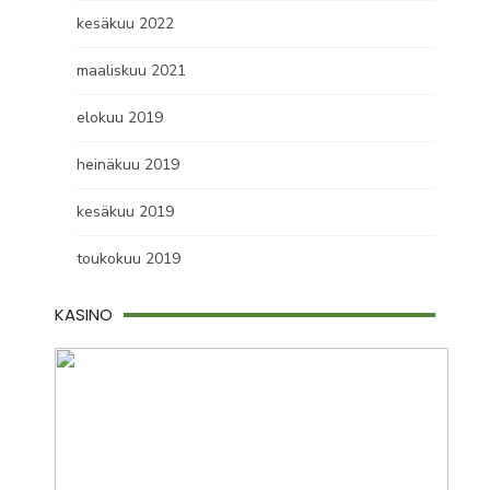
kesäkuu 2022
maaliskuu 2021
elokuu 2019
heinäkuu 2019
kesäkuu 2019
toukokuu 2019
KASINO