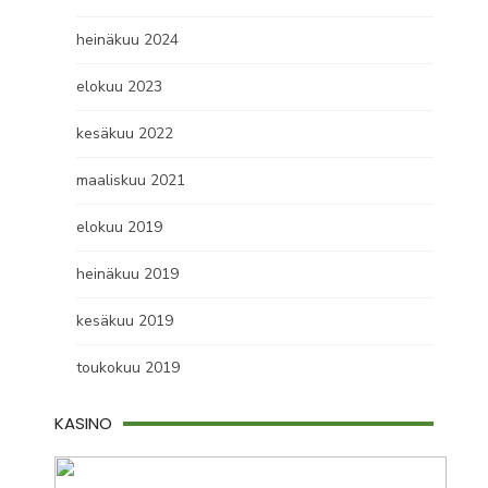
heinäkuu 2024
elokuu 2023
kesäkuu 2022
maaliskuu 2021
elokuu 2019
heinäkuu 2019
kesäkuu 2019
toukokuu 2019
KASINO