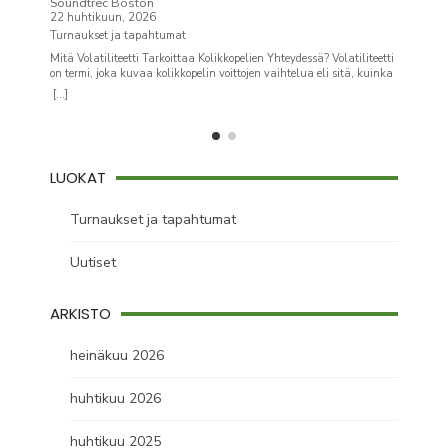
Soundtrec Boston
22 huhtikuun, 2026
Turnaukset ja tapahtumat
Mitä Volatiliteetti Tarkoittaa Kolikkopelien Yhteydessä? Volatiliteetti
on termi, joka kuvaa kolikkopelin voittojen vaihtelua eli sitä, kuinka
usein ja kuinka suuria voittoja peli maksaa. Korkean volatiliteetin
[...]
[…] Read More
LUOKAT
Turnaukset ja tapahtumat
Uutiset
ARKISTO
heinäkuu 2026
huhtikuu 2026
huhtikuu 2025