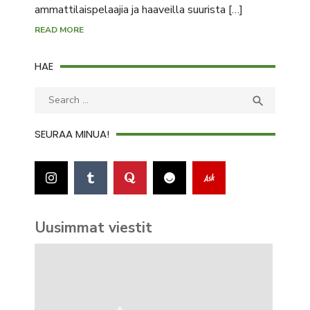
ammattilaispelaajia ja haaveilla suurista […]
READ MORE
HAE
Search
SEARCH

for:
SEURAA MINUA!
Uusimmat viestit